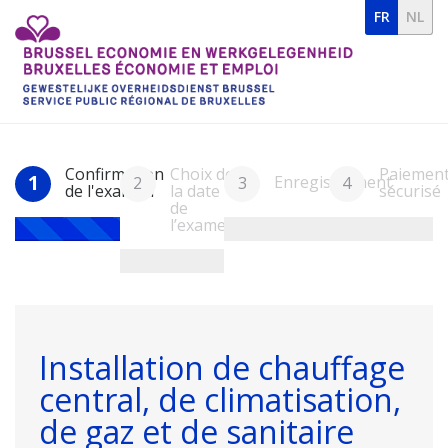
FR
NL
Confirmation
Choix de
Paiemen
1
Enregistrement
2
3
4
de l'examen
la date
sécurisé
de
l’examen
Installation de chauffage
central, de climatisation,
de gaz et de sanitaire