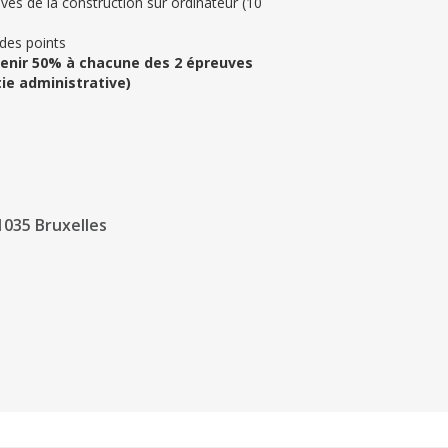
ves de la construction sur ordinateur (10
 des points
btenir 50% à chacune des 2 épreuves
tie administrative)
 1035 Bruxelles