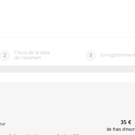
Choix de la date
Enregistremen
2
3
de l’examen
35 €
eur
de frais d'inscr