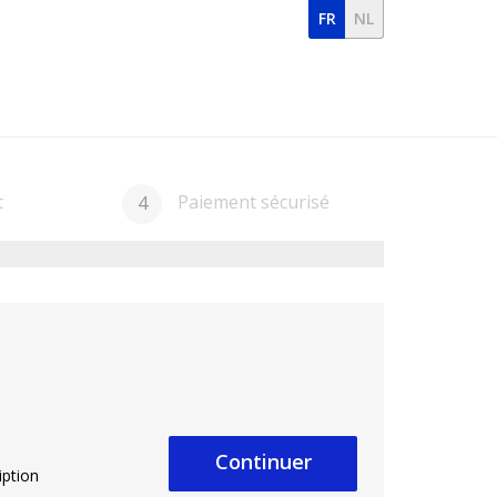
FR
NL
t
Paiement sécurisé
4
Continuer
iption