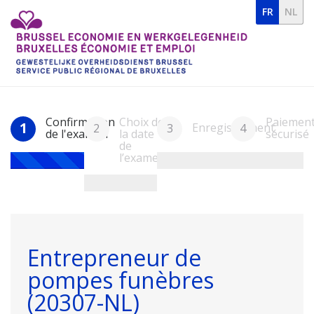
FR
NL
Confirmation
Choix de
Paiemen
1
Enregistrement
2
3
4
de l'examen
la date
sécurisé
de
l’examen
Entrepreneur de
pompes funèbres
(20307-NL)