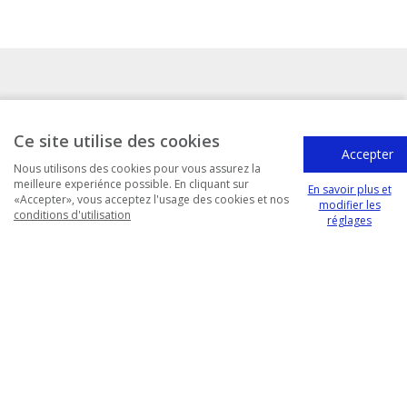
Ce site utilise des cookies
Accepter
Nous utilisons des cookies pour vous assurez la
Contact
meilleure experiénce possible. En cliquant sur
En savoir plus et
«Accepter», vous acceptez l'usage des cookies et nos
modifier les
conditions d'utilisation
À propos
Confidentialité
Conditions d'utilisation
réglages
Réglages Cookies