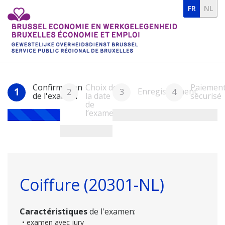
FR
NL
Confirmation
Choix de
Paiemen
1
Enregistrement
2
3
4
de l'examen
la date
sécurisé
de
l’examen
Coiffure (20301-NL)
Caractéristiques
de l'examen:
• examen avec jury