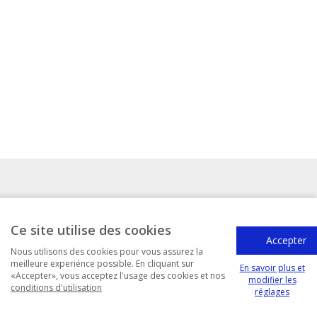
Ce site utilise des cookies
Accepter
Nous utilisons des cookies pour vous assurez la
Contact
meilleure experiénce possible. En cliquant sur
En savoir plus et
«Accepter», vous acceptez l'usage des cookies et nos
modifier les
conditions d'utilisation
À propos
Confidentialité
Conditions d'utilisation
réglages
Réglages Cookies