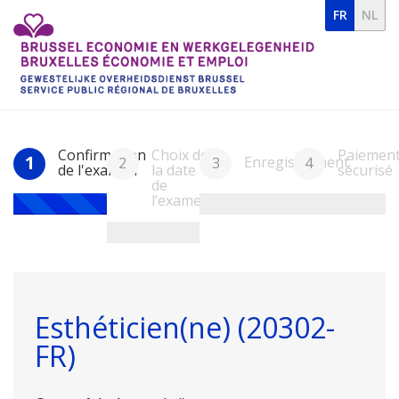
FR
NL
Confirmation
Choix de
Paiemen
1
Enregistrement
2
3
4
de l'examen
la date
sécurisé
de
l’examen
Esthéticien(ne) (20302-
FR)